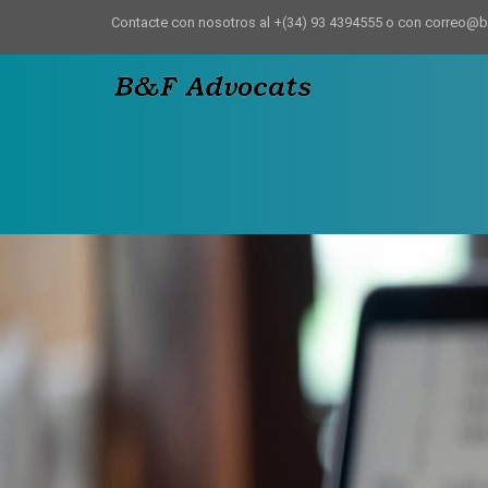
Contacte con nosotros al +(34) 93 4394555 o con correo@
Contabilidad
-
ir
a
inicio